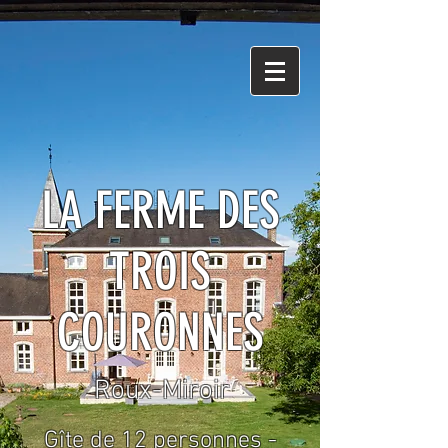
LA FERME DES
TROIS
COURONNES
Roux-Miroir
Gîte de 12 personnes -