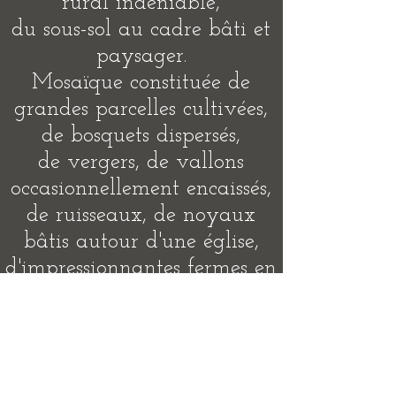
rural indéniable,
du sous-sol au cadre bâti et
paysager.
Mosaïque constituée de
grandes parcelles cultivées,
de bosquets dispersés,
de vergers, de vallons
occasionnellement encaissés,
de ruisseaux, de noyaux
bâtis autour d'une église,
d'impressionnantes fermes en
quadrilatère parfois isolées,
le paysage de l'Est du
Brabant wallon est d’une
richesse insoupçonnée !